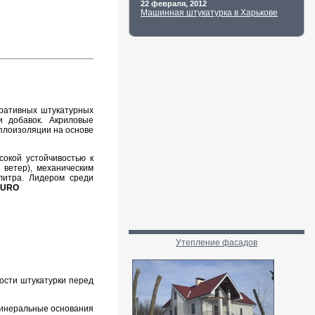
22 февраля, 2012
Машинная штукатурка в Харькове
ративных штукатурных
и добавок. Акриловые
еплоизоляции на основе
сокой устойчивостью к
 ветер), механическим
литра. Лидером среди
MURO
Утепление фасадов
ости штукатурки перед
минеральные основания