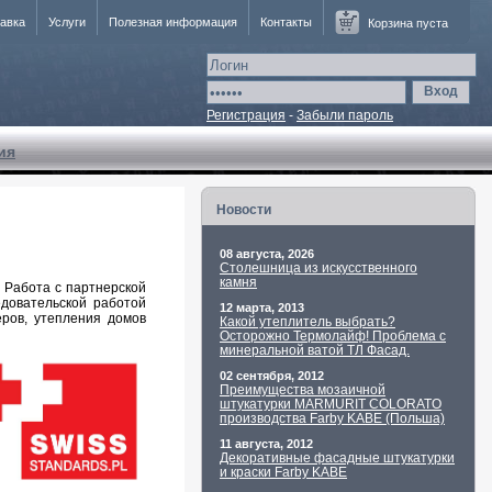
авка
Услуги
Полезная информация
Контакты
Корзина пуста
Вход
Регистрация
-
Забыли пароль
ия
Новости
08 августа, 2026
Столешница из искусственного
камня
 Работа с партнерской
едовательской работой
12 марта, 2013
ров, утепления домов
Какой утеплитель выбрать?
Осторожно Термолайф! Проблема с
минеральной ватой ТЛ Фасад.
02 сентября, 2012
Преимущества мозаичной
штукатурки MARMURIT COLORATO
производства Farby KABE (Польша)
11 августа, 2012
Декоративные фасадные штукатурки
и краски Farby KABE