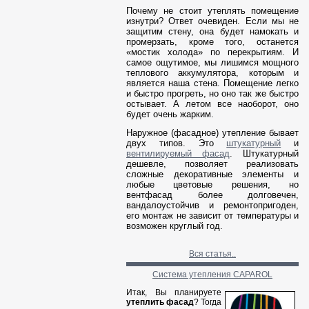
Почему не стоит утеплять помещение
изнутри? Ответ очевиден. Если мы не
защитим стену, она будет намокать и
промерзать, кроме того, останется
«мостик холода» по перекрытиям. И
самое ощутимое, мы лишимся мощного
теплового аккумулятора, которым и
является наша стена. Помещение легко
и быстро прогреть, но оно так же быстро
остывает. А летом все наоборот, оно
будет очень жарким.
Наружное (фасадное) утепление бывает
двух типов. Это
штукатурный
и
вентилируемый фасад
. Штукатурный
дешевле, позволяет реализовать
сложные декоративные элементы и
любые цветовые решения, но
вентфасад более долговечен,
вандалоустойчив и ремонтопригоден,
его монтаж не зависит от температуры и
возможен круглый год.
Вся статья..
Система утепления CAPAROL
Итак, Вы планируете
утеплить фасад
? Тогда