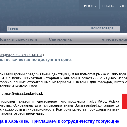
Новости
Покупка
Дост
Поиск товара
Мойки и смесители
Сантехника
Теплоизоляц
 разделу КРАСКИ и СМЕСИ
/
окое качество по доступной цене.
о-швейцарским предприятием, действующим на польском рынке с 1995 года.
 AG
с почти 100-летней историей и опытом в сочетании с научно- иссл
фессиональные строительные материалы. Системы для фасадов, интерье
товице и Бельско-Бяла.
ть знак
Swissstandards.pl.
торговой палатой и удостоверяет, что продукция Farby KABE Polska
чества. Основанием для присвоения знака Swissstandards.pl является
, надежность и инновационность. Контроль качества происходит на всех
паковки готовой продукции.
 в Харькове. Приглашаем к сотрудничеству торгующие