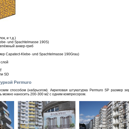
к, и т.д.)
ebe- und Spachtelmasse 190S)
репёжный анкер-гриб
ер Capatect-Klebe- und Spachtelmasse 190Grau)
 слой
T
ли SD
туркой Permuro
еским способом (набрызгом). Акриловая штукатурка Permuro SP размер з
ень можно наносить 200-300 м2 с одним компресором.