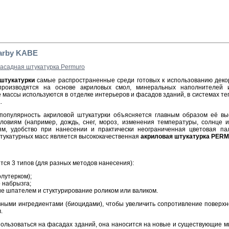
arby KABE
асадная штукатурка Permuro
штукатурки
самые распространенные среди готовых к использованию деко
производятся на основе акриловых смол, минеральных наполнителей 
 массы используются в отделке интерьеров и фасадов зданий, в системах т
.
популярность акриловой штукатурки объясняется главным образом её вы
ловиям (например, дождь, снег, мороз, изменения температуры, солнце и
ям, удобство при нанесении и практически неограниченная цветовая па
тукатурных масс является высококачественная
акриловая штукатурка PER
тся 3 типов (для разных методов нанесения):
лутерком);
 набрызга;
пателем и стуктурирование роликом или валиком.
ыми ингредиентами (биоцидами), чтобы увеличить сопротивление поверхн
.
льзоваться на фасадах зданий, она наносится на новые и существующие 