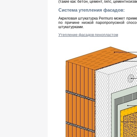
(такие как: бетон, цемент, гипс, цементнои
Система утепления фасадов:
Акриловая штукатурка Permuro может прим
по причине низкой паропропускной спос
штукатурками.
Утепление фасадов пенопластом