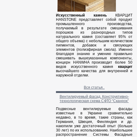
Искусственный камень
КВАРЦИТ
HANSTONE представляет собой продукт
промышленного производства,
получаемый в результате смешивания
порошков из разнородных типов
натурального камня (составляет 95% от
общего объема) с небольшим количеством
пигментов, добавок и связующих
элементов (полиэфирная смола). Именно
благодаря знанию и умению правильно
смешивать вышеуказанные компоненты,
концерн HANWHA производит более 50
видов искусственного камня
кварцит
высочайшего качества для внутренней и
наружной отделки.
Вся статья..
Вентилируемый фасад. Конструктивно-
технологическая схема СФТО “Сканрок”
Подвесные вентилируемые фасады
известные в Украине сравнительно
недавно, в то время, такие страны, как
Германия, Швеция, Финляндия и др.
накопили уже достаточный опыт (больше
30 лет) по их использованию. Наибольшее
распространение Системы Фасадные