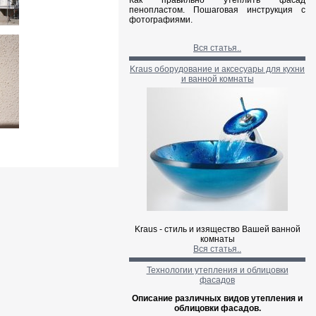
Как правильно утеплить фасад
пенопластом. Пошаговая инструкция с
фотографиями.
Вся статья..
Kraus оборудование и аксесуары для кухни
и ванной комнаты
Kraus - стиль и изящество Ва
шей ванной
комнаты
Вся статья..
Технологии утепления и облицовки
фасадов
Описание различных видов утепления и
облицовки фасадов.