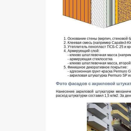
Основание стены (кирпич, стеновой бло
Клеевая смесь (например Capatect-Kl
Утеплитель пенопласт ПСБ-С 25 и к
Армирующий слой:
- клеево шпатлевочная масса (наприм
- армирующая стеклосетка
- клеево шпатлевочная масса, второй
Финишное декоративное покрытие:
- адгезионная грунт-краска Permuro G
- акриловая штукатурка Permuro SP и
Фото фасадов с акриловой штука
Нанесение акриловой штукатурки механич
расход штукатурки составил 1,5 кг/м2. За д