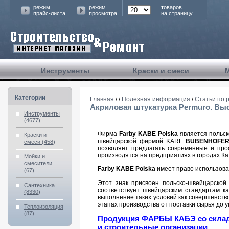
режим
режим
товаров
прайс-листа
просмотра
на страницу
Инструменты
Краски и смеси
Категории
Главная
/
/
Полезная информация
/
Статьи по
Акриловая штукатурка Permuro. Выс
Инструменты
(4677)
Фирма
Farby KABE Polska
является польск
Краски и
швейцарской фирмой KARL
BUBENHOFER
смеси (458)
позволяет предлагать современные и про
производятся на предприятиях в городах Ка
Мойки и
смесители
Farby KABE Polska
имеет право использова
(67)
Этот знак присвоен польско-швейцарской 
Сантехника
соответствует швейцарским стандартам ка
(8330)
выполнение таких условий как совершенство
этапах производства от поставки сырья до у
Теплоизоляция
(87)
Продукция ФАРБЫ КАБЭ со склада
и строительные организации.