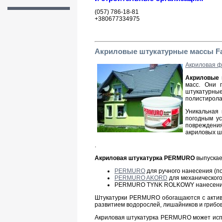
(057) 786-18-81
+380677334975
Акриловые штукатурные массы F
Акриловая ф
Акриловые 
масс. Они 
штукатурные
полистирола
Уникальная 
погодным ус
повреждени
акриловых ш
.
Акриловая штукатурка PERMURO
выпускае
PERMURO
для ручного нанесения (по
PERMURO AKORD
для механического
PERMURO TYNK ROLKOWY нанесение ш
Штукатурки PERMURO обогащаются с активн
развитием водорослей, лишайников и грибов
Акриловая штукатурка PERMURO может испо