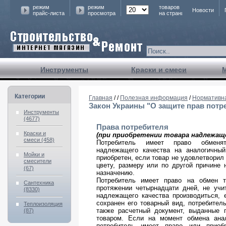
режим
режим
товаров
Новости
прайс-листа
просмотра
на страницу
Инструменты
Краски и смеси
Категории
Главная
/
/
Полезная информация
/
Нормативн
Закон Украины "О защите прав потр
Инструменты
(4677)
Права потребителя
Краски и
(при приобретении товара надлежаще
смеси (458)
Потребитель имеет право обменят
надлежащего качества на аналогичный
Мойки и
приобретен, если товар не удовлетворил 
смесители
цвету, размеру или по другой причине
(67)
назначению.
Потребитель имеет право на обмен т
Сантехника
протяжении четырнадцати дней, не учи
(8330)
надлежащего качества производиться, 
сохранен его товарный вид, потребител
Теплоизоляция
также расчетный документ, выданные 
(87)
товаром. Если на момент обмена анал
потребитель имеет право или приоб