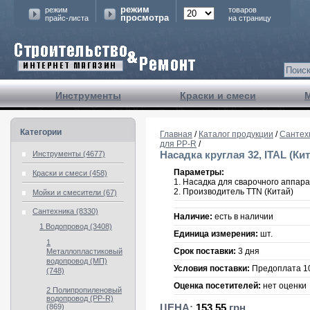
режим
режим
товаров
просмотра
прайс-листа
на страницу
Инструменты
Краски и смеси
Категории
Главная
/
Каталог продукции
/
Сантех
для PP-R
/
Насадка круглая 32, ITAL (Кит
Инструменты (4677)
Параметры:
Краски и смеси (458)
1. Насадка для сварочного аппар
2. Производитель TTN (Китай)
Мойки и смесители (67)
Сантехника (8330)
Наличие:
есть в наличии
1 Водопровод (3408)
Единица измерения:
шт.
1
Срок поставки:
3 дня
Металлопластиковый
водопровод (МП)
Условия поставки:
Предоплата 
(748)
Оценка посетителей:
нет оценки
2 Полипропиленовый
водопровод (PP-R)
ЦЕНА:
153.55
грн.
(869)