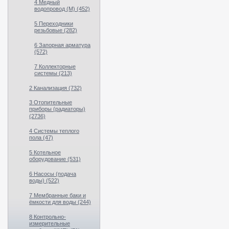
4 Медный
водопровод (М) (452)
5 Переходники
резьбовые (282)
6 Запорная арматура
(572)
7 Коллекторные
системы (213)
2 Канализация (732)
3 Отопительные
приборы (радиаторы)
(2736)
4 Системы теплого
пола (47)
5 Котельное
оборудование (531)
6 Насосы (подача
воды) (522)
7 Мембранные баки и
ёмкости для воды (244)
8 Контрольно-
измерительные