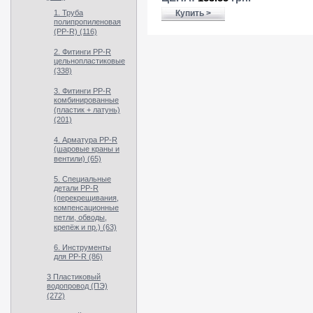
1. Труба
Купить >
полипропиленовая
(PP-R) (116)
2. Фитинги PP-R
цельнопластиковые
(338)
3. Фитинги PP-R
комбинированные
(пластик + латунь)
(201)
4. Арматура PP-R
(шаровые краны и
вентили) (65)
5. Специальные
детали PP-R
(перекрещивания,
компенсационные
петли, обводы,
крепёж и пр.) (63)
6. Инструменты
для PP-R (86)
3 Пластиковый
водопровод (ПЭ)
(272)