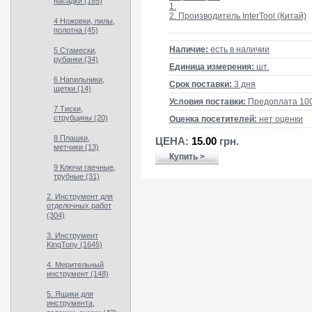
насадки (185)
1.
2. Производитель InterTool (Китай)
4 Ножовки, пилы,
полотна (45)
Наличие:
есть в наличии
5 Стамески,
рубанки (34)
Единица измерения:
шт.
6 Напильники,
Срок поставки:
3 дня
щетки (14)
Условия поставки:
Предоплата 10
7 Тиски,
струбцины (20)
Оценка посетителей:
нет оценки
8 Плашки,
ЦЕНА:
15.00
грн.
метчики (13)
Купить >
9 Ключи гаечные,
трубные (31)
2. Инструмент для
отделочных работ
(304)
3. Инструмент
KingTony (1645)
4. Мерительный
инструмент (148)
5. Ящики для
инструмента,