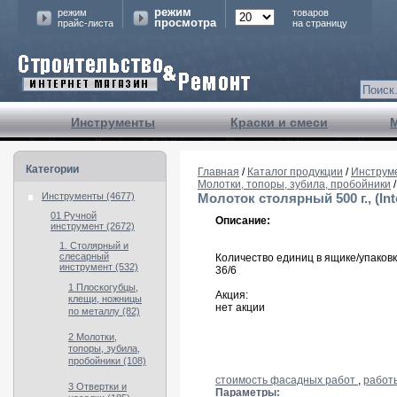
режим
режим
товаров
просмотра
прайс-листа
на страницу
Инструменты
Краски и смеси
Категории
Главная
/
Каталог продукции
/
Инструм
Молотки, топоры, зубила, пробойники
/
Инструменты (4677)
Молоток столярный 500 г., (Int
01 Ручной
Описание:
инструмент (2672)
1. Столярный и
слесарный
Количество единиц в ящике/упаковк
инструмент (532)
36/6
1 Плоскогубцы,
Акция:
клещи, ножницы
нет акции
по металлу (82)
2 Молотки,
топоры, зубила,
пробойники (108)
стоимость фасадных работ
,
работ
3 Отвертки и
Параметры: