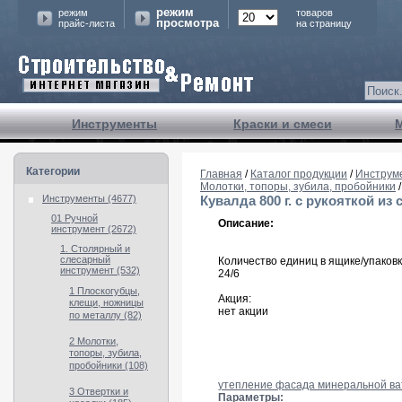
режим
режим
товаров
просмотра
прайс-листа
на страницу
Инструменты
Краски и смеси
Категории
Главная
/
Каталог продукции
/
Инструм
Молотки, топоры, зубила, пробойники
/
Инструменты (4677)
Кувалда 800 г. с рукояткой из 
01 Ручной
Описание:
инструмент (2672)
1. Столярный и
слесарный
Количество единиц в ящике/упаковк
инструмент (532)
24/6
1 Плоскогубцы,
Акция:
клещи, ножницы
нет акции
по металлу (82)
2 Молотки,
топоры, зубила,
пробойники (108)
утепление фасада минеральной в
3 Отвертки и
Параметры: