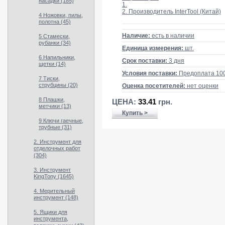
насадки (185)
1.
2. Производитель InterTool (Китай)
4 Ножовки, пилы,
полотна (45)
Наличие:
есть в наличии
5 Стамески,
рубанки (34)
Единица измерения:
шт.
6 Напильники,
Срок поставки:
3 дня
щетки (14)
Условия поставки:
Предоплата 10
7 Тиски,
струбцины (20)
Оценка посетителей:
нет оценки
8 Плашки,
ЦЕНА:
33.41
грн.
метчики (13)
Купить >
9 Ключи гаечные,
трубные (31)
2. Инструмент для
отделочных работ
(304)
3. Инструмент
KingTony (1645)
4. Мерительный
инструмент (148)
5. Ящики для
инструмента,