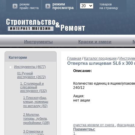
режим
режим
товаров
просмотра
прайс-листа
на страницу
Инструменты
Краски и смеси
Категории
Главная
/
Каталог продукции
/
Инструм
Отвертка шлицевая SL6 x 300 m
Инструменты (4677)
Описание:
01 Ручной
инструмент (2672)
Количество единиц в ящике/упаковк
1. Столярный и
слесарный
240/12
инструмент (532)
Акция:
1 Плоскогубцы,
нет акции
клещи, ножницы
по металлу (82)
2 Молотки,
топоры, зубила,
пробойники (108)
очистка кровли от снега
,
фасадная 
Параметры:
3 Отвертки и
1.