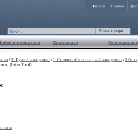
Новости
Покупка
Дост
Поиск товара
Мойки и смесители
Сантехника
Теплоизоляц
енты
/
01 Ручной инструмент
/
1. Столярный и слесарный инструмент
/
3 Отве
m, (InterTool)
е:
плитка