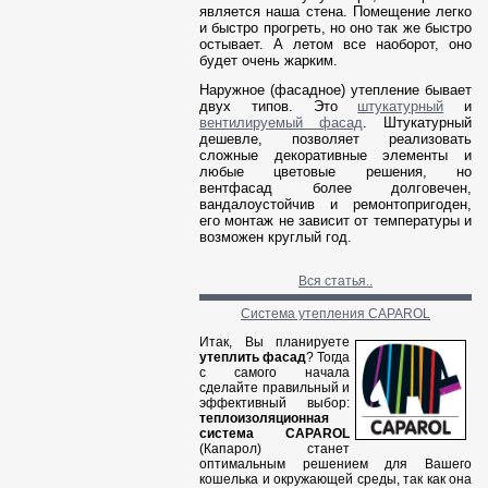
является наша стена. Помещение легко
и быстро прогреть, но оно так же быстро
остывает. А летом все наоборот, оно
будет очень жарким.
Наружное (фасадное) утепление бывает
двух типов. Это
штукатурный
и
вентилируемый фасад
. Штукатурный
дешевле, позволяет реализовать
сложные декоративные элементы и
любые цветовые решения, но
вентфасад более долговечен,
вандалоустойчив и ремонтопригоден,
его монтаж не зависит от температуры и
возможен круглый год.
Вся статья..
Система утепления CAPAROL
Итак, Вы планируете
утеплить фасад
? Тогда
с самого начала
сделайте правильный и
эффективный выбор:
теплоизоляционная
система CAPAROL
(Капарол) станет
оптимальным решением для Вашего
кошелька и окружающей среды, так как она