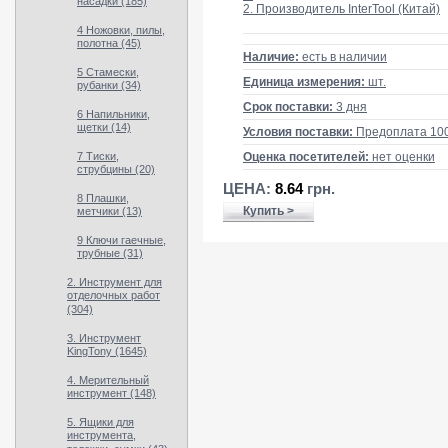
насадки (185)
2. Производитель InterTool (Китай)
4 Ножовки, пилы,
полотна (45)
Наличие:
есть в наличии
5 Стамески,
Единица измерения:
шт.
рубанки (34)
Срок поставки:
3 дня
6 Напильники,
щетки (14)
Условия поставки:
Предоплата 10
7 Тиски,
Оценка посетителей:
нет оценки
струбцины (20)
ЦЕНА:
8.64
грн.
8 Плашки,
Купить >
метчики (13)
9 Ключи гаечные,
трубные (31)
2. Инструмент для
отделочных работ
(304)
3. Инструмент
KingTony (1645)
4. Мерительный
инструмент (148)
5. Ящики для
инструмента,