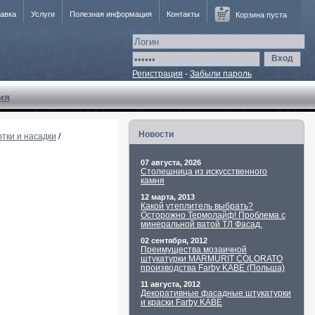
авка
Услуги
Полезная информация
Контакты
Корзина пуста
Вход
Регистрация
-
Забыли пароль
ия
Новости
ртки и насадки
/
07 августа, 2026
Столешница из искусственного
камня
12 марта, 2013
Какой утеплитель выбрать?
Осторожно Термолайф! Проблема с
минеральной ватой ТЛ Фасад.
02 сентября, 2012
Преимущества мозаичной
штукатурки MARMURIT COLORATO
производства Farby KABE (Польша)
11 августа, 2012
Декоративные фасадные штукатурки
и краски Farby KABE