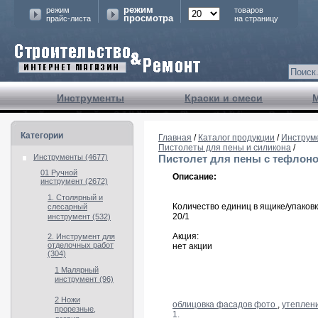
режим
режим
товаров
просмотра
прайс-листа
на страницу
Инструменты
Краски и смеси
Категории
Главная
/
Каталог продукции
/
Инструм
Пистолеты для пены и силикона
/
Инструменты (4677)
Пистолет для пены с тефлонов
01 Ручной
Описание:
инструмент (2672)
1. Столярный и
Количество единиц в ящике/упаковк
слесарный
20/1
инструмент (532)
Акция:
2. Инструмент для
отделочных работ
нет акции
(304)
1 Малярный
инструмент (96)
2 Ножи
облицовка фасадов фото
,
утеплен
прорезные,
1.