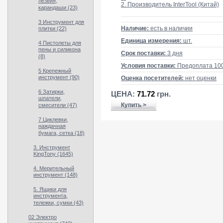
лезвия,
2. Производитель InterTool (Китай)
карандаши (23)
3 Инструмент для
Наличие:
есть в наличии
плитки (22)
Единица измерения:
шт.
4 Пистолеты для
пены и силикона
Срок поставки:
3 дня
(8)
Условия поставки:
Предоплата 10
5 Крепежный
инструмент (90)
Оценка посетителей:
нет оценки
6 Затирки,
ЦЕНА:
71.72
грн.
шпатели,
Купить >
смесители (47)
7 Циклевки,
наждачная
бумага, сетка (18)
3. Инструмент
KingTony (1645)
4. Мерительный
инструмент (148)
5. Ящики для
инструмента,
тележки, сумки (43)
02 Электро