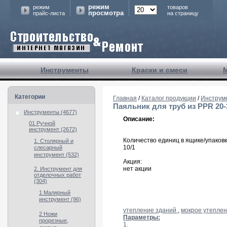
режим
режим
товаров
просмотра
прайс-листа
на страницу
Инструменты
Краски и смеси
Категории
Главная
/
Каталог продукции
/
Инструм
Паяльник для труб из PPR 20-32 
Инструменты (4677)
Описание:
01 Ручной
инструмент (2672)
Количество единиц в ящике/упаковк
1. Столярный и
10/1
слесарный
инструмент (532)
Акция:
нет акции
2. Инструмент для
отделочных работ
(304)
1 Малярный
инструмент (96)
утепление зданий
,
мокрое утепле
2 Ножи
Параметры:
прорезные,
1.