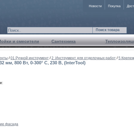
Новости
Покупка
Дост
Поиск товара
Мойки и смесители
Сантехника
Теплоизоляц
енты
/
01 Ручной инструмент
/
2. Инструмент для отделочных работ
/
5 Крепе
мм, 800 Вт, 0-300° С, 230 В, (InterTool)
е:
ние фасада