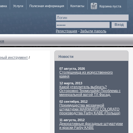
авка
Услуги
Полезная информация
Контакты
Корзина пуста
Вход
Регистрация
-
Забыли пароль
ия
Новости
жный инструмент
/
07 августа, 2026
Столешница из искусственного
камня
12 марта, 2013
Какой утеплитель выбрать?
Осторожно Термолайф! Проблема с
минеральной ватой ТЛ Фасад.
02 сентября, 2012
Преимущества мозаичной
штукатурки MARMURIT COLORATO
производства Farby KABE (Польша)
11 августа, 2012
Декоративные фасадные штукатурки
и краски Farby KABE