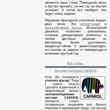
является наша стена. Помещение легко
и быстро прогреть, но оно так же быстро
остывает. А летом все наоборот, оно
будет очень жарким.
Наружное (фасадное) утепление бывает
двух типов. Это
штукатурный
и
вентилируемый фасад
. Штукатурный
дешевле, позволяет реализовать
сложные декоративные элементы и
любые цветовые решения, но
вентфасад более долговечен,
вандалоустойчив и ремонтопригоден,
его монтаж не зависит от температуры и
возможен круглый год.
Вся статья..
Система утепления CAPAROL
Итак, Вы планируете
утеплить фасад
? Тогда
с самого начала
сделайте правильный и
эффективный выбор:
теплоизоляционная
система CAPAROL
(Капарол) станет
оптимальным решением для Вашего
кошелька и окружающей среды, так как она