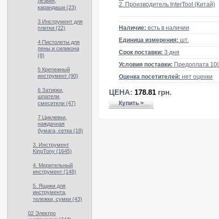
лезвия,
2. Производитель InterTool (Китай)
карандаши (23)
3 Инструмент для
Наличие:
есть в наличии
плитки (22)
Единица измерения:
шт.
4 Пистолеты для
пены и силикона
Срок поставки:
3 дня
(8)
Условия поставки:
Предоплата 10
5 Крепежный
инструмент (90)
Оценка посетителей:
нет оценки
6 Затирки,
ЦЕНА:
178.81
грн.
шпатели,
Купить >
смесители (47)
7 Циклевки,
наждачная
бумага, сетка (18)
3. Инструмент
KingTony (1645)
4. Мерительный
инструмент (148)
5. Ящики для
инструмента,
тележки, сумки (43)
02 Электро