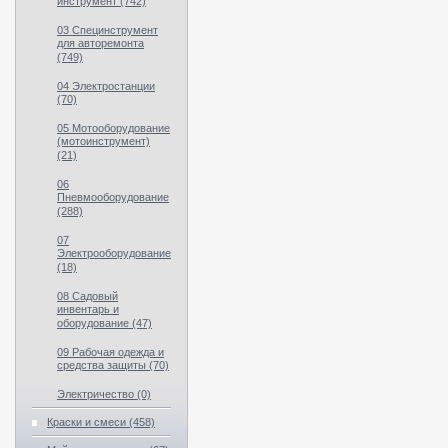
инструмент (742)
03 Специнструмент
для авторемонта
(749)
04 Электростанции
(70)
05 Мотооборудование
(мотоинструмент)
(21)
06
Пневмооборудование
(288)
07
Электрооборудование
(18)
08 Садовый
инвентарь и
оборудование (47)
09 Рабочая одежда и
средства защиты (70)
Электричество (0)
Краски и смеси (458)