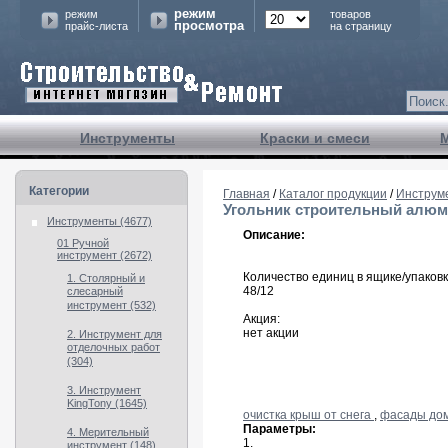
режим
режим
товаров
просмотра
прайс-листа
на страницу
Инструменты
Краски и смеси
Категории
Главная
/
Каталог продукции
/
Инструм
Угольник строительный алюмин
Инструменты (4677)
Описание:
01 Ручной
инструмент (2672)
Количество единиц в ящике/упаковк
1. Столярный и
48/12
слесарный
инструмент (532)
Акция:
нет акции
2. Инструмент для
отделочных работ
(304)
3. Инструмент
KingTony (1645)
очистка крыш от снега
,
фасады до
Параметры:
4. Мерительный
1.
инструмент (148)