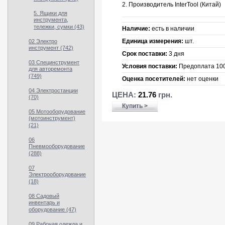
2. Производитель InterTool (Китай)
5. Ящики для
инструмента,
тележки, сумки (43)
Наличие:
есть в наличии
Единица измерения:
шт.
02 Электро
инструмент (742)
Срок поставки:
3 дня
03 Специнструмент
Условия поставки:
Предоплата 10
для авторемонта
(749)
Оценка посетителей:
нет оценки
04 Электростанции
ЦЕНА:
21.76
грн.
(70)
Купить >
05 Мотооборудование
(мотоинструмент)
(21)
06
Пневмооборудование
(288)
07
Электрооборудование
(18)
08 Садовый
инвентарь и
оборудование (47)
09 Рабочая одежда и