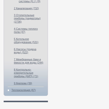
системы (К.т.) (9)
2 Канализация (732)
3 Отопительные
приборы (радиаторы)
(2736)
4 Системы теплого
пола (47)
5 Котельное
оборудование (531)
6 Насосы (подача
воды) (522)
7 Мембранные баки и
ёмкости для воды (244)
8 Контрольно-
измерительные
приборы (КИП) (71)
9 Крепежи (39)
Теплоизоляция (87)