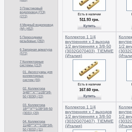
(869)
3 Пластиковый
водопровод (ПЭ)
Есть в наличии
(272)
511.93 грн.
4 Медный водопровод
Купить
(М) (452)
Коллектор 1 1/4
Коллек
5 Переходники
резьбовые (282)
внутренняя х 3 выхода
внутре
1/2 внутренняя х 3/8-50
1/2 вн
6 Запорная арматура
(3032G070403), TIEMME
(3032
(572)
(Италия)
(Итали
7 Коллекторные
системы (213)
01. Аксессуары для
коллекторных
систем (55)
Есть в наличии
02. Коллектора
167.60 грн.
3/4В*""Х""*1/2В*3/8-
Купить
50 (3030) (22)
03. Коллектора
Коллектор 1 1/4
Коллек
1В*""Х""*1/2В*3/8-50
внутренняя х 7 выходов
внутре
(3031) (20)
1/2 внутренняя х 3/8-50
1/2 вн
(3032G070407), TIEMME
(3032
04. Коллектора
11/4В*""Х""*1/2В*3/8-
(Италия)
(Итали
50 (3032) (11)