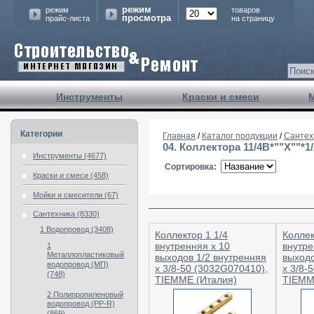
режим
режим
товаров
просмотра
прайс-листа
на страницу
Инструменты
Краски и смеси
Категории
Главная
/
Каталог продукции
/
Сантех
04. Коллектора 11/4В*""Х""*1/
Инструменты (4677)
Сортировка:
Краски и смеси (458)
Мойки и смесители (67)
Сантехника (8330)
1 Водопровод (3408)
Коллектор 1 1/4
Коллек
внутренняя х 10
внутре
1
Металлопластиковый
выходов 1/2 внутренняя
выходо
водопровод (МП)
х 3/8-50 (3032G070410),
х 3/8-
(748)
TIEMME (Италия)
TIEMM
2 Полипропиленовый
водопровод (PP-R)