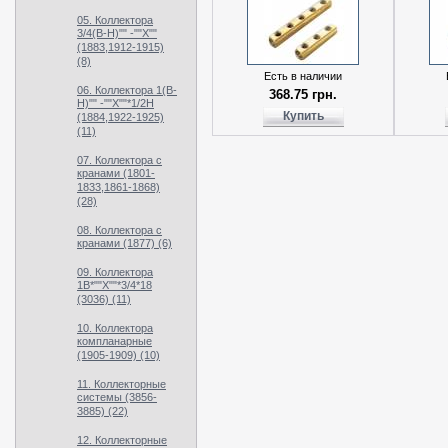
05. Коллектора
3/4(В-Н)"" -""X""
(1883,1912-1915)
(8)
Есть в наличии
06. Коллектора 1(В-
368.75 грн.
Н)"" -""X""*1/2Н
Купить
(1884,1922-1925)
(11)
07. Коллектора с
кранами (1801-
1833,1861-1868)
(28)
08. Коллектора с
кранами (1877) (6)
09. Коллектора
1В*""Х""*3/4*18
(3036) (11)
10. Коллектора
компланарные
(1905-1909) (10)
11. Коллекторные
системы (3856-
3885) (22)
12. Коллекторные